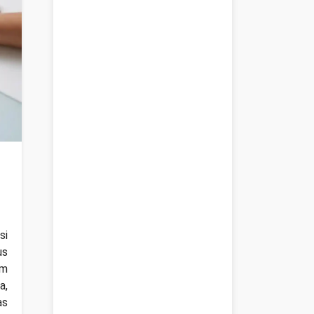
si
us
am
a,
as