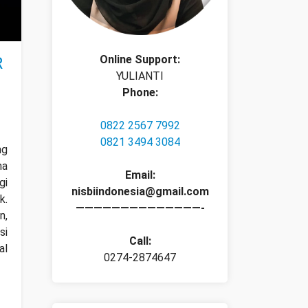
Online Support:
R
YULIANTI
Phone:
0822 2567 7992
0821 3494 3084
ng
na
Email:
gi
nisbiindonesia@gmail.com
k.
——————————————-
n,
si
Call:
al
0274-2874647