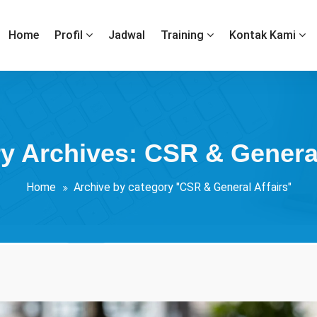
Home
Profil
Jadwal
Training
Kontak Kami
y Archives: CSR & General
Home
Archive by category "CSR & General Affairs"