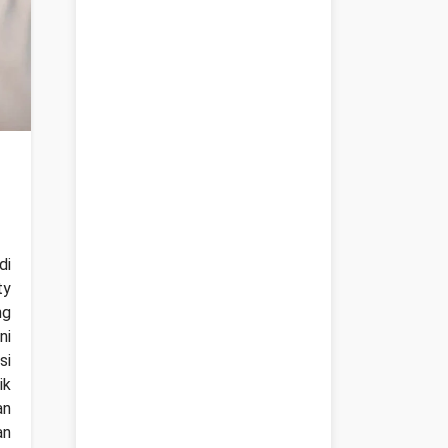
di
ty
ng
ni
si
ik
an
an