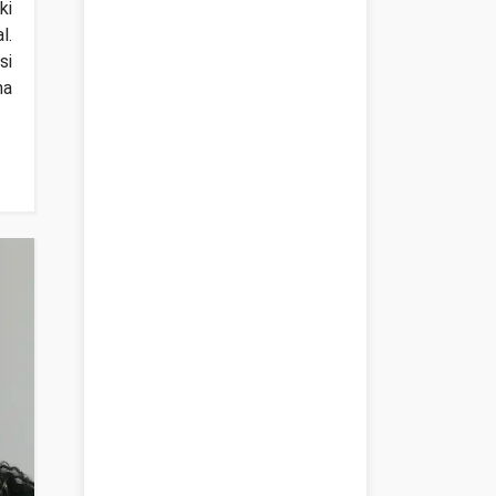
ki
l
.
si
ma