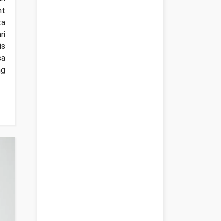
nt
ta
ri
is
sa
ng