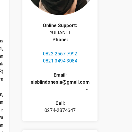
Online Support:
YULIANTI
Phone:
as
i,
0822 2567 7992
an
0821 3494 3084
uk
R)
Email:
ra
nisbiindonesia@gmail.com
——————————————-
n,
un
Call:
ve
0274-2874647
ya
an