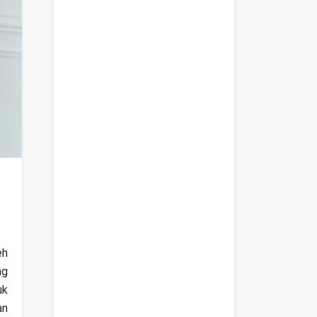
eh
ng
uk
an