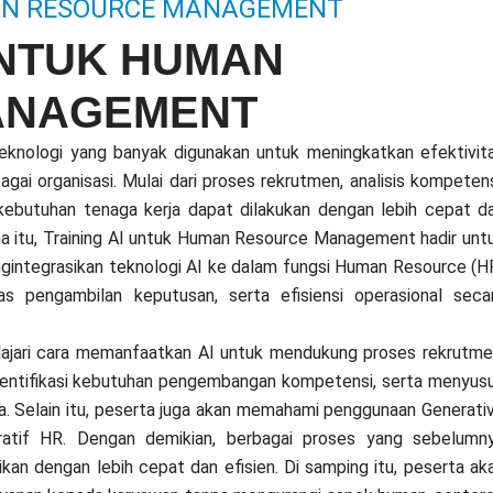
MAN RESOURCE MANAGEMENT
UNTUK HUMAN
ANAGEMENT
i teknologi yang banyak digunakan untuk meningkatkan efektivit
ai organisasi. Mulai dari proses rekrutmen, analisis kompetens
 kebutuhan tenaga kerja dapat dilakukan dengan lebih cepat d
na itu, Training AI untuk Human Resource Management hadir unt
integrasikan teknologi AI ke dalam fungsi Human Resource (H
tas pengambilan keputusan, serta efisiensi operasional seca
lajari cara memanfaatkan AI untuk mendukung proses rekrutme
dentifikasi kebutuhan pengembangan kompetensi, serta menyus
ta. Selain itu, peserta juga akan memahami penggunaan Generati
ratif HR. Dengan demikian, berbagai proses yang sebelumn
an dengan lebih cepat dan efisien. Di samping itu, peserta ak