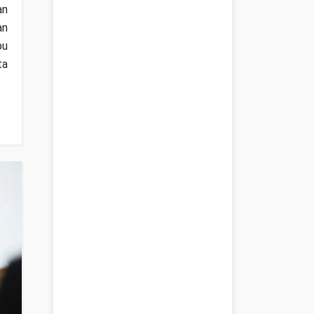
an
an
pu
ta