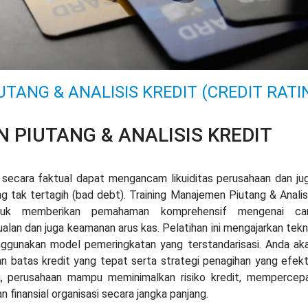
TANG & ANALISIS KREDIT (CREDIT RATI
 PIUTANG & ANALISIS KREDIT
k secara faktual dapat mengancam likuiditas perusahaan dan ju
ng tak tertagih (bad debt). Training Manajemen Piutang & Analis
untuk memberikan pemahaman komprehensif mengenai ca
lan dan juga keamanan arus kas. Pelatihan ini mengajarkan tekn
nggunakan model pemeringkatan yang terstandarisasi. Anda ak
 batas kredit yang tepat serta strategi penagihan yang efekt
a, perusahaan mampu meminimalkan risiko kredit, mempercep
 finansial organisasi secara jangka panjang.