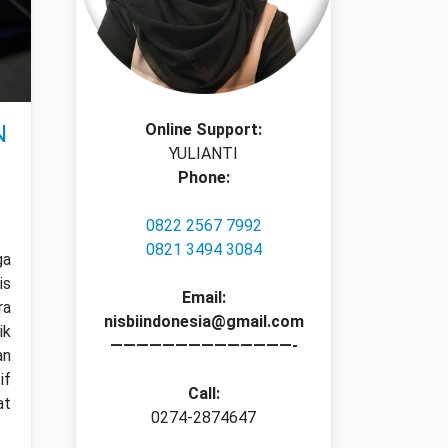
N
Online Support:
YULIANTI
Phone:
0822 2567 7992
0821 3494 3084
ga
is
Email:
ra
nisbiindonesia@gmail.com
ik
——————————————-
an
if
Call:
at
0274-2874647