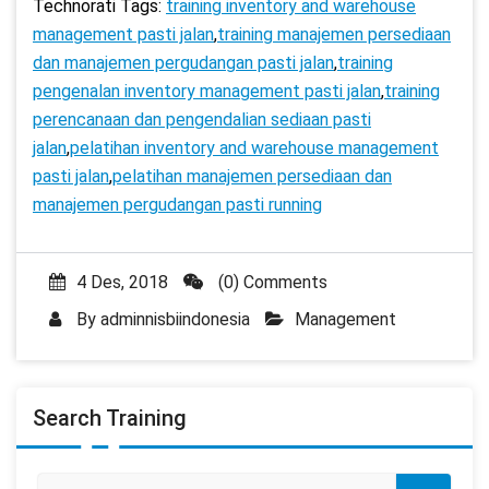
Technorati Tags:
training inventory and warehouse
management pasti jalan
,
training manajemen persediaan
dan manajemen pergudangan pasti jalan
,
training
pengenalan inventory management pasti jalan
,
training
perencanaan dan pengendalian sediaan pasti
jalan
,
pelatihan inventory and warehouse management
pasti jalan
,
pelatihan manajemen persediaan dan
manajemen pergudangan pasti running
4 Des, 2018
(0) Comments
By
adminnisbiindonesia
Management
Search Training