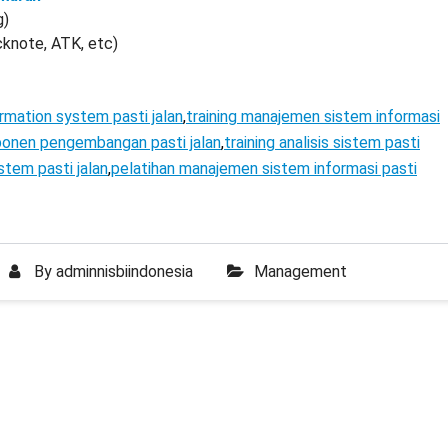
g)
cknote, ATK, etc)
rmation system pasti jalan
,
training manajemen sistem informasi
ponen pengembangan pasti jalan
,
training analisis sistem pasti
tem pasti jalan
,
pelatihan manajemen sistem informasi pasti
By
adminnisbiindonesia
Management