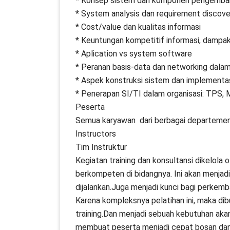
* Konsep sistem dan komponen pengemban
* System analysis dan requirement discove
* Cost/value dan kualitas informasi
* Keuntungan kompetitif informasi, dampak 
* Aplication vs system software
* Peranan basis-data dan networking dalam 
* Aspek konstruksi sistem dan implementasi
* Penerapan SI/TI dalam organisasi: TPS, M
Peserta
Semua karyawan dari berbagai departemen
Instructors
Tim Instruktur
Kegiatan training dan konsultansi dikelola 
berkompeten di bidangnya. Ini akan menjadi 
dijalankan.Juga menjadi kunci bagi perkem
Karena kompleksnya pelatihan ini, maka di
training.Dan menjadi sebuah kebutuhan akan
membuat peserta menjadi cepat bosan dan j