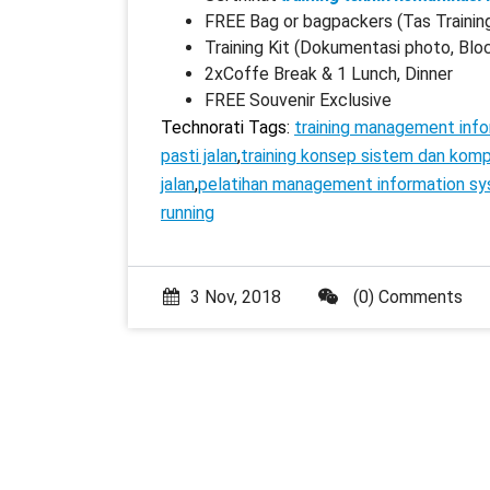
FREE Bag or bagpackers (Tas Trainin
Training Kit (Dokumentasi photo, Blo
2xCoffe Break & 1 Lunch, Dinner
FREE Souvenir Exclusive
Technorati Tags:
training management info
pasti jalan
,
training konsep sistem dan kom
jalan
,
pelatihan management information sys
running
3 Nov, 2018
(0) Comments