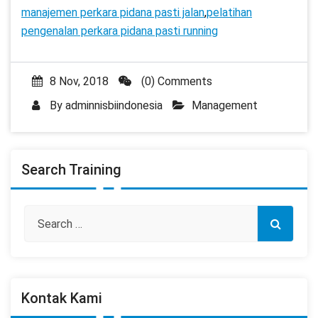
manajemen perkara pidana pasti jalan
,
pelatihan
pengenalan perkara pidana pasti running
8 Nov, 2018
(0) Comments
By
adminnisbiindonesia
Management
Search Training
Kontak Kami