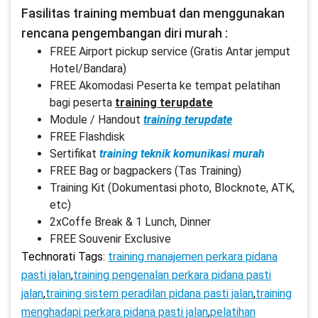
Fasilitas training membuat dan menggunakan
rencana pengembangan diri murah :
FREE Airport pickup service (Gratis Antar jemput
Hotel/Bandara)
FREE Akomodasi Peserta ke tempat pelatihan
bagi peserta
training terupdate
Module / Handout
training terupdate
FREE Flashdisk
Sertifikat
training teknik komunikasi murah
FREE Bag or bagpackers (Tas Training)
Training Kit (Dokumentasi photo, Blocknote, ATK,
etc)
2xCoffe Break & 1 Lunch, Dinner
FREE Souvenir Exclusive
Technorati Tags:
training manajemen perkara pidana
pasti jalan
,
training pengenalan perkara pidana pasti
jalan
,
training sistem peradilan pidana pasti jalan
,
training
menghadapi perkara pidana pasti jalan
,
pelatihan