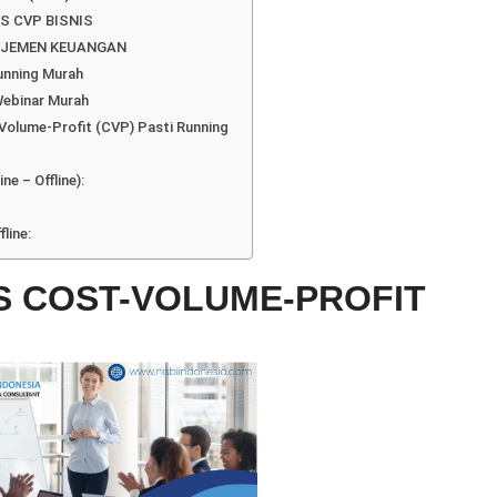
S CVP BISNIS
AJEMEN KEUANGAN
Running Murah
Webinar Murah
t-Volume-Profit (CVP) Pasti Running
ne – Offline):
line:
IS COST-VOLUME-PROFIT