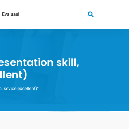
Evaluasi
sentation skill,
llent)
, sevice excellent)"