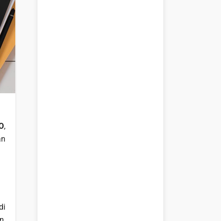
O
,
an
di
n,