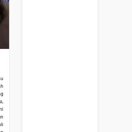
au
ah
ng
a,
ni
gn
li