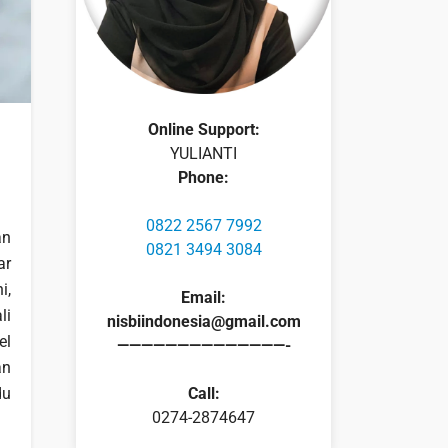
Online Support:
YULIANTI
Phone:
0822 2567 7992
an
0821 3494 3084
ar
i,
Email:
li
nisbiindonesia@gmail.com
el
——————————————-
an
du
Call:
0274-2874647