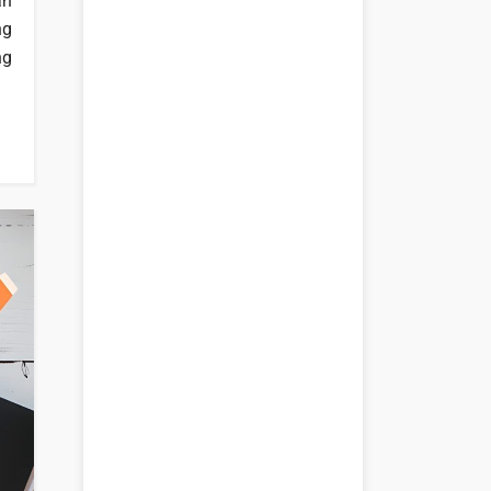
an
ng
ng