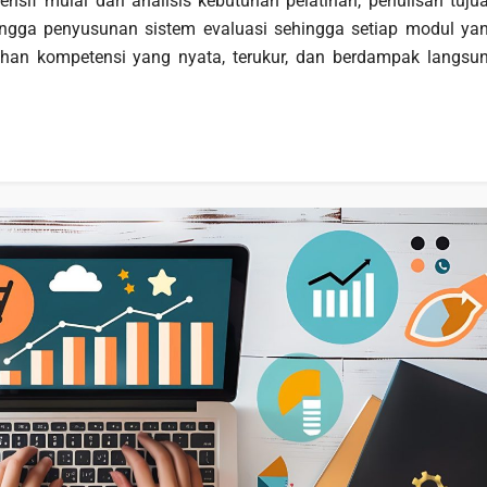
sif mulai dari analisis kebutuhan pelatihan, penulisan tuju
ngga penyusunan sistem evaluasi sehingga setiap modul ya
an kompetensi yang nyata, terukur, dan berdampak langsu