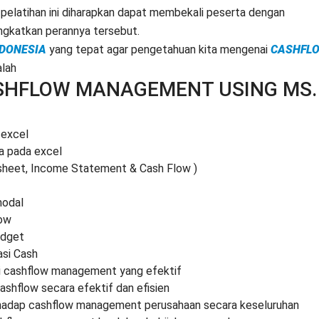
pelatihan ini diharapkan dapat membekali peserta dengan
gkatkan perannya tersebut.
NDONESIA
yang tepat agar pengetahuan kita mengenai
CASHFL
alah
SHFLOW MANAGEMENT USING MS.
 excel
a pada excel
sheet, Income Statement & Cash Flow )
modal
ow
udget
si Cash
 cashflow management yang efektif
shflow secara efektif dan efisien
adap cashflow management perusahaan secara keseluruhan