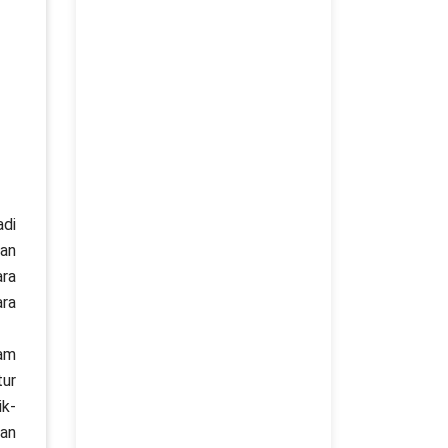
adi
dan
ara
ara
lam
tur
ik-
kan