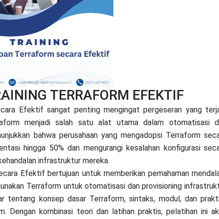
RAINING TERRAFORM EFEKTIF
ara Efektif sangat penting mengingat pergeseran yang terj
rraform menjadi salah satu alat utama dalam otomatisasi 
menunjukkan bahwa perusahaan yang mengadopsi Terraform sec
tasi hingga 50% dan mengurangi kesalahan konfigurasi sec
kehandalan infrastruktur mereka.
secara Efektif bertujuan untuk memberikan pemahaman menda
akan Terraform untuk otomatisasi dan provisioning infrastruk
ar tentang konsep dasar Terraform, sintaks, modul, dan prakt
. Dengan kombinasi teori dan latihan praktis, pelatihan ini a