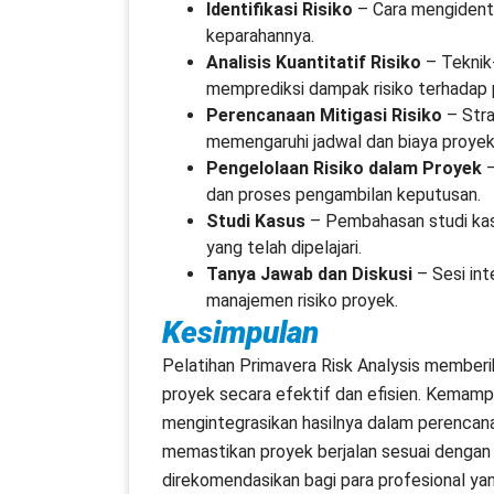
Identifikasi Risiko
– Cara mengidentif
keparahannya.
Analisis Kuantitatif Risiko
– Teknik-
memprediksi dampak risiko terhadap 
Perencanaan Mitigasi Risiko
– Stra
memengaruhi jadwal dan biaya proyek
Pengelolaan Risiko dalam Proyek
–
dan proses pengambilan keputusan.
Studi Kasus
– Pembahasan studi kasu
yang telah dipelajari.
Tanya Jawab dan Diskusi
– Sesi int
manajemen risiko proyek.
Kesimpulan
Pelatihan Primavera Risk Analysis memberi
proyek secara efektif dan efisien. Kemampu
mengintegrasikan hasilnya dalam perenca
memastikan proyek berjalan sesuai dengan tu
direkomendasikan bagi para profesional y