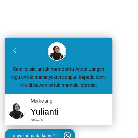
Kami di sini untuk membantu Anda! Jangan
ragu untuk menanyakan apapun kepada kami.
Klik di bawah untuk memulai obrolan.
Marketing
Yulianti
Offline
Tanyakan pada kami ?