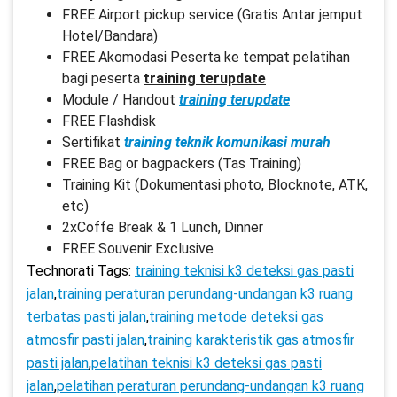
FREE Airport pickup service (Gratis Antar jemput
Hotel/Bandara)
FREE Akomodasi Peserta ke tempat pelatihan
bagi peserta
training terupdate
Module / Handout
training terupdate
FREE Flashdisk
Sertifikat
training teknik komunikasi murah
FREE Bag or bagpackers (Tas Training)
Training Kit (Dokumentasi photo, Blocknote, ATK,
etc)
2xCoffe Break & 1 Lunch, Dinner
FREE Souvenir Exclusive
Technorati Tags:
training teknisi k3 deteksi gas pasti
jalan
,
training peraturan perundang-undangan k3 ruang
terbatas pasti jalan
,
training metode deteksi gas
atmosfir pasti jalan
,
training karakteristik gas atmosfir
pasti jalan
,
pelatihan teknisi k3 deteksi gas pasti
jalan
,
pelatihan peraturan perundang-undangan k3 ruang