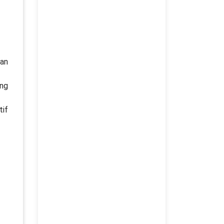
kan
ung
tif