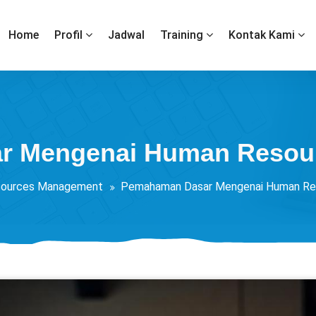
Home
Profil
Jadwal
Training
Kontak Kami
r Mengenai Human Resour
ources Management
Pemahaman Dasar Mengenai Human Re