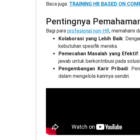
Baca juga:
TRAINING HR BASED ON COM
Pentingnya Pemahaman
Bagi para
profesional non-HR
, memahami d
Kolaborasi yang Lebih Baik
: Denga
kebutuhan spesifik mereka.
Pemecahan Masalah yang Efektif
jawab untuk berkontribusi pada solu
Pengembangan Karir Pribadi
: Pe
dalam mengelola karirnya sendiri.