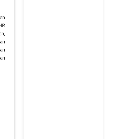
men
 HR
en,
ian
kan
an