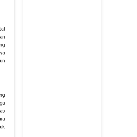
tal
aan
ng
nya
gun
ung
gga
as
ara
tuk