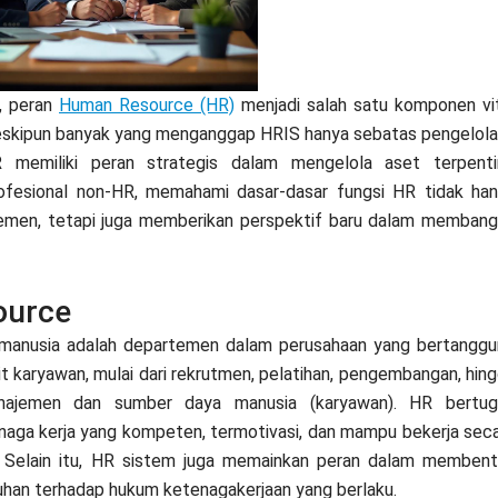
, peran
Human Resource (HR)
menjadi salah satu komponen vi
eskipun banyak yang menganggap HRIS hanya sebatas pengelol
R memiliki peran strategis dalam mengelola aset terpenti
rofesional non-HR, memahami dasar-dasar fungsi HR tidak ha
temen, tetapi juga memberikan perspektif baru dalam memban
ource
manusia adalah departemen dalam perusahaan yang bertangg
 karyawan, mulai dari rekrutmen, pelatihan, pengembangan, hin
anajemen dan sumber daya manusia (karyawan). HR bertug
aga kerja yang kompeten, termotivasi, dan mampu bekerja sec
i. Selain itu, HR sistem juga memainkan peran dalam memben
han terhadap hukum ketenagakerjaan yang berlaku.