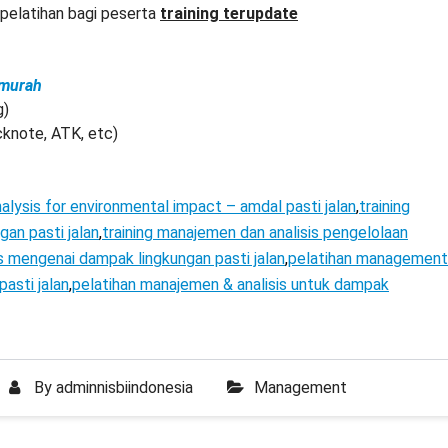
elatihan bagi peserta
training terupdate
 murah
g)
cknote, ATK, etc)
lysis for environmental impact – amdal pasti jalan
,
training
an pasti jalan
,
training manajemen dan analisis pengelolaan
sis mengenai dampak lingkungan pasti jalan
,
pelatihan management
asti jalan
,
pelatihan manajemen & analisis untuk dampak
By
adminnisbiindonesia
Management