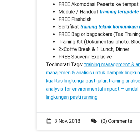
FREE Akomodasi Peserta ke tempat p
Module / Handout
training terupdate
FREE Flashdisk
Sertifikat
training teknik komunikasi
FREE Bag or bagpackers (Tas Trainin
Training Kit (Dokumentasi photo, Blo
2xCoffe Break & 1 Lunch, Dinner
FREE Souvenir Exclusive
Technorati Tags:
training management & ana
manajemen & analisis untuk dampak lingkung
kualitas lingkunga pasti jalan
,
training anali
analysis for environmental impact – amdal p
lingkungan pasti running
3 Nov, 2018
(0) Comments