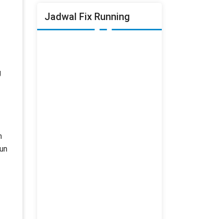
Jadwal Fix Running
g
h
cun