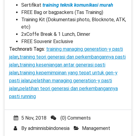
Sertifikat
training teknik komunikasi murah
FREE Bag or bagpackers (Tas Training)
Training Kit (Dokumentasi photo, Blocknote, ATK,
etc)
2xCoffe Break & 1 Lunch, Dinner
FREE Souvenir Exclusive
Technorati Tags:
training managing generation-y pasti
jalan
,
training teori generasi dan perkembangannya pasti
jalan
,
training kesenjangan antar generasi pasti
jalan
,
training kepemimpinan yang tepat untuk gen-y
pasti jalan
,
pelatihan managing generation-y pasti
jalan
,
pelatihan teori generasi dan perkembangannya
pasti running
5 Nov, 2018
(0) Comments
By
adminnisbiindonesia
Management