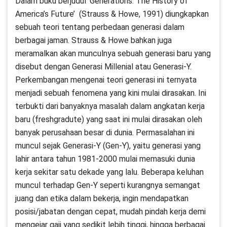
Dalam buku berjudul ‘Generations: The History of
America’s Future’ (Strauss & Howe, 1991) diungkapkan
sebuah teori tentang perbedaan generasi dalam
berbagai jaman. Strauss & Howe bahkan juga
meramalkan akan munculnya sebuah generasi baru yang
disebut dengan Generasi Millenial atau Generasi-Y.
Perkembangan mengenai teori generasi ini ternyata
menjadi sebuah fenomena yang kini mulai dirasakan. Ini
terbukti dari banyaknya masalah dalam angkatan kerja
baru (freshgradute) yang saat ini mulai dirasakan oleh
banyak perusahaan besar di dunia. Permasalahan ini
muncul sejak Generasi-Y (Gen-Y), yaitu generasi yang
lahir antara tahun 1981-2000 mulai memasuki dunia
kerja sekitar satu dekade yang lalu. Beberapa keluhan
muncul terhadap Gen-Y seperti kurangnya semangat
juang dan etika dalam bekerja, ingin mendapatkan
posisi/jabatan dengan cepat, mudah pindah kerja demi
mengejar gaji yang sedikit lebih tinggi, hingga berbagai