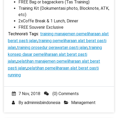
FREE Bag or bagpackers (Tas Training)
Training Kit (Dokumentasi photo, Blocknote, ATK,
etc)
2xCoffe Break & 1 Lunch, Dinner
FREE Souvenir Exclusive
Technorati Tags:
training manajemen pemeliharaan alat
berat pasti jalan
,
training pemeliharaan alat berat pasti
jalan
,
training prosedur perawatan pasti jalan
,
training
konsep dasar pemeliharaan alat berat pasti
jalan
,
pelatihan manajemen pemeliharaan alat berat
pasti jalan
,
pelatihan pemeliharaan alat berat pasti
running
7 Nov, 2018
(0) Comments
By
adminnisbiindonesia
Management