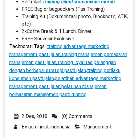
Sertifikat
training teknik komunikasi murah
FREE Bag or bagpackers (Tas Training)
Training Kit (Dokumentasi photo, Blocknote, ATK,
etc)
2xCoffe Break & 1 Lunch, Dinner
FREE Souvenir Exclusive
Technorati Tags:
training advantage marketing
management pasti jalan
,
training manajemen pemasaran
manajemen pasti jalan
,
training loyalitas pelanggan
dengan berbagai strategi pasti jalan
,
training perilaku
konsumen pasti jalan
,
pelatihan advantage marketing
management pasti jalan
,
pelatihan manajemen
pemasaran manajemen pasti running
2 Des, 2018
(0) Comments
By
adminnisbiindonesia
Management