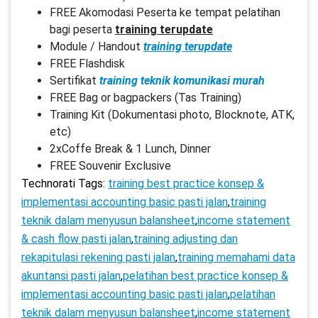
FREE Akomodasi Peserta ke tempat pelatihan
bagi peserta
training terupdate
Module / Handout
training terupdate
FREE Flashdisk
Sertifikat
training teknik komunikasi murah
FREE Bag or bagpackers (Tas Training)
Training Kit (Dokumentasi photo, Blocknote, ATK,
etc)
2xCoffe Break & 1 Lunch, Dinner
FREE Souvenir Exclusive
Technorati Tags:
training best practice konsep &
implementasi accounting basic pasti jalan
,
training
teknik dalam menyusun balansheet
,
income statement
& cash flow pasti jalan
,
training adjusting dan
rekapitulasi rekening pasti jalan
,
training memahami data
akuntansi pasti jalan
,
pelatihan best practice konsep &
implementasi accounting basic pasti jalan
,
pelatihan
teknik dalam menyusun balansheet
,
income statement