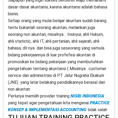
Siapapun yang ingin sukses berbisnis wajib memahami
dasar-dasar akuntansi, karena akuntansi adalah bahasa
bisnis.
Setiap orang yang mulai belajar akuntani sudah barang
tentu bukanlah seorang akuntan, melainkan juga
seorang non akuntan, misalnya : Insinyur, ahli Hukum,
ahli statistic, ahli IT, ahli pertanian, ahli sejarah, ahli
bahasa, dll nya dan bisa juga seseorang yang semula
bidang pekerjaannya di luar profefesi akuntan di
promosikan ke bidang pekerjaan yang membutuhkan
pengetahuan tentang akuntansi ( Misalnya : customer
service dan administrasi di PT Jalur Nugraha Ekakurir
(JNE) yang latar belakang pendidikannya berasal dari
non akuntan
Perlunya memilih provider training
NISBI INDONESIA
yang tepat agar pengetahuan kita mengenai
PRACTICE
KONSEP & IMPLEMENTASI ACCOUNTING
tidak salah
TUJUAN TRAINING PRACTICE