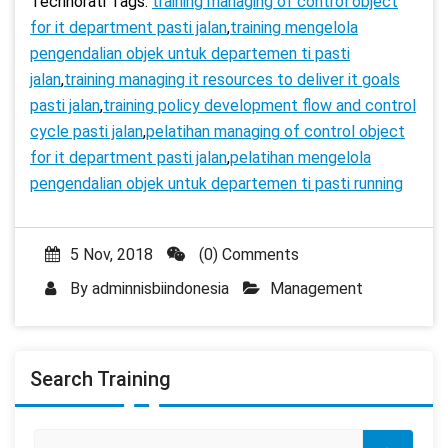
Technorati Tags:
training managing of control object
for it department pasti jalan
,
training mengelola
pengendalian objek untuk departemen ti pasti
jalan
,
training managing it resources to deliver it goals
pasti jalan
,
training policy development flow and control
cycle pasti jalan
,
pelatihan managing of control object
for it department pasti jalan
,
pelatihan mengelola
pengendalian objek untuk departemen ti pasti running
5 Nov, 2018
(0) Comments
By
adminnisbiindonesia
Management
Search Training