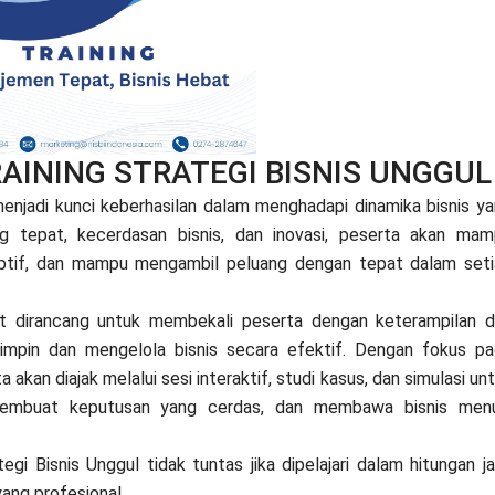
RAINING STRATEGI BISNIS UNGGUL
njadi kunci keberhasilan dalam menghadapi dinamika bisnis y
g tepat, kecerdasan bisnis, dan inovasi, peserta akan ma
ptif, dan mampu mengambil peluang dengan tepat dalam set
t dirancang untuk membekali peserta dengan keterampilan 
mpin dan mengelola bisnis secara efektif. Dengan fokus p
kan diajak melalui sesi interaktif, studi kasus, dan simulasi un
membuat keputusan yang cerdas, dan membawa bisnis menu
i Bisnis Unggul tidak tuntas jika dipelajari dalam hitungan j
yang profesional.