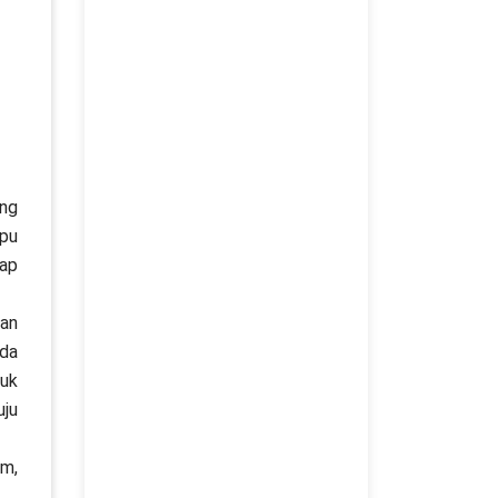
ang
mpu
iap
dan
ada
tuk
ju
am,