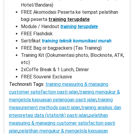
Hotel/Bandara)
FREE Akomodasi Peserta ke tempat pelatihan
bagi peserta
training terupdate
Module / Handout
training terupdate
FREE Flashdisk
Sertifikat
training teknik komunikasi murah
FREE Bag or bagpackers (Tas Training)
Training Kit (Dokumentasi photo, Blocknote, ATK,
etc)
2xCoffe Break & 1 Lunch, Dinner
FREE Souvenir Exclusive
Technorati Tags:
training measuring & managing
customer satisfaction pasti jalan
,
training mengukur &
mengelola kepuasan pelanggan pasti jalan
,
training
measurement methods pasti jalan
,
training analisis dan
interpretasi data (statistik) pasti jalan
,
pelatihan
measuring & managing customer satisfaction pasti
jalan
,
pelatihan mengukur & mengelola kepuasan