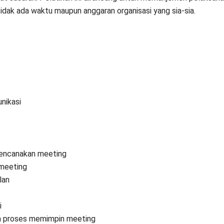
tidak ada waktu maupun anggaran organisasi yang sia-sia.
nikasi
erencanakan meeting
meeting
lan
i
am proses memimpin meeting