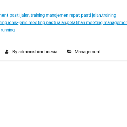
ent pasti jalan
,
training manajemen rapat pasti jalan
,
training
ning jenis-jenis meeting pasti jalan
,
pelatihan meeting manageme
 running
By
adminnisbiindonesia
Management