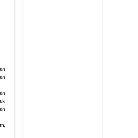
dan
aan
kan
tuk
gan
am,