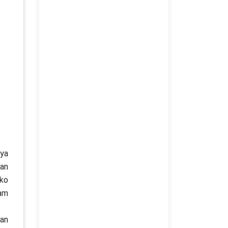
nya
an
iko
cam
an