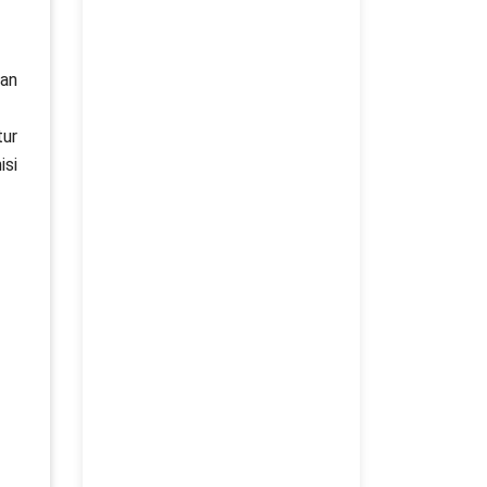
man
tur
isi