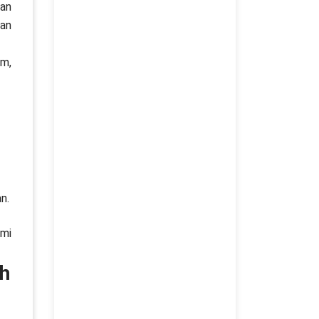
dan
an
am,
n.
ami
ah